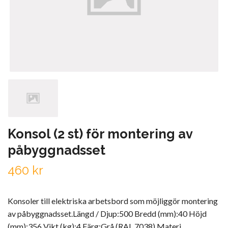
Konsol (2 st) för montering av
påbyggnadsset
460 kr
Konsoler till elektriska arbetsbord som möjliggör montering
av påbyggnadsset.Längd / Djup:500 Bredd (mm):40 Höjd
(mm):356 Vikt (kg):4 Färg:Grå (RAL 7038) Materi