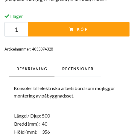
I lager
KÖP
Artikelnummer:
4035074328
BESKRIVNING
RECENSIONER
Konsoler till elektriska arbetsbord som möjliggör
montering av påbyggnadsset.
Längd / Djup:
500
Bredd (mm):
40
Höjd (mm):
356