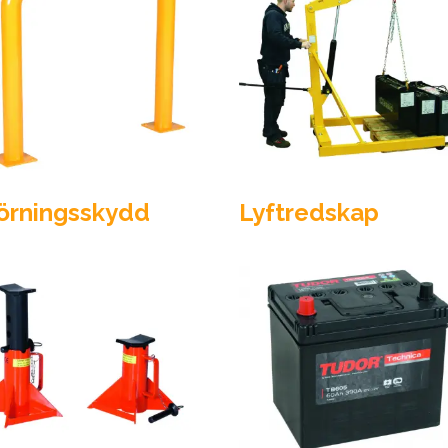
örningsskydd
Lyftredskap