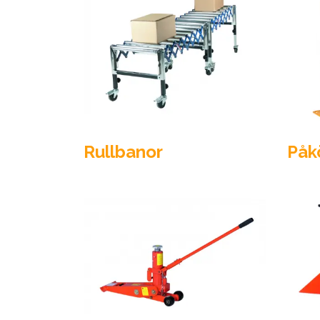
Rullbanor
Påk