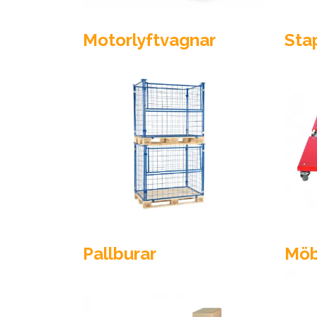
Motorlyftvagnar
Sta
Pallburar
Möb