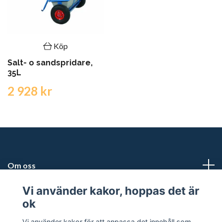
Köp
Salt- o sandspridare,
35L
2 928 kr
Om oss
Vi använder kakor, hoppas det är
Kundtjänst
ok
Snabblänkar
Vi använder kakor för att anpassa det innehåll som