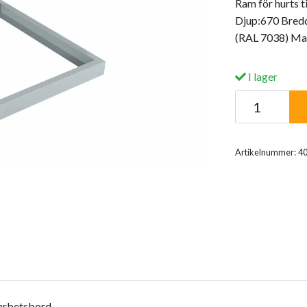
Ram för hurts 
Djup:670 Bredd
(RAL 7038) Mat
I lager
Artikelnummer:
4
arbetsbord.