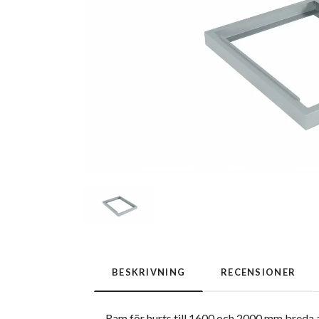
BESKRIVNING
RECENSIONER
Ram för hurts till 1600 och 2000 mm breda 