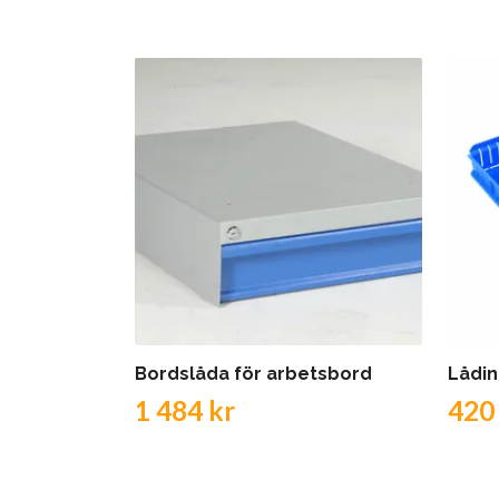
Bordslåda för arbetsbord
Lådin
1 484 kr
420