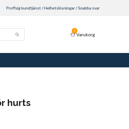
Proffsig kundtjänst / Helhetslösningar / Snabba svar
0
Varukorg
r hurts