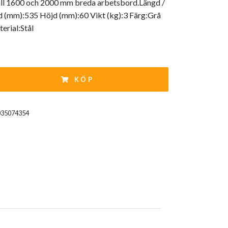
till 1600 och 2000 mm breda arbetsbord.Längd /
 (mm):535 Höjd (mm):60 Vikt (kg):3 Färg:Grå
erial:Stål
KÖP
035074354