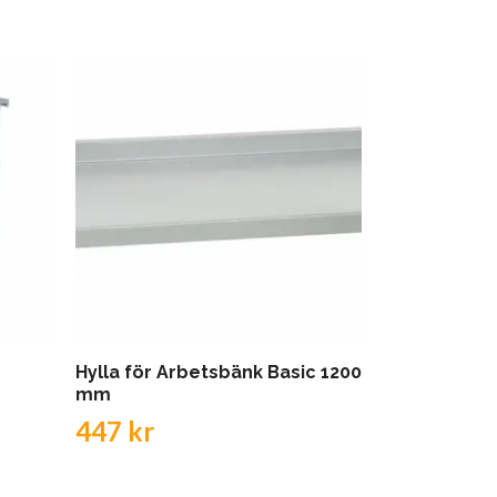
Hylla för Arbetsbänk Basic 1200
Hylla för A
mm
mm
447 kr
539 kr