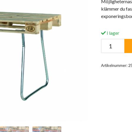
Möjligheternas 
klämmer du fast
exponeringsbord
I lager
Artikelnummer:
2