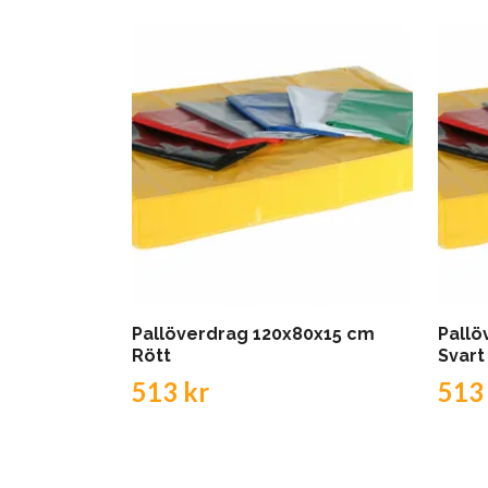
Pallöverdrag 120x80x15 cm
Pallö
Rött
Svart
513 kr
513