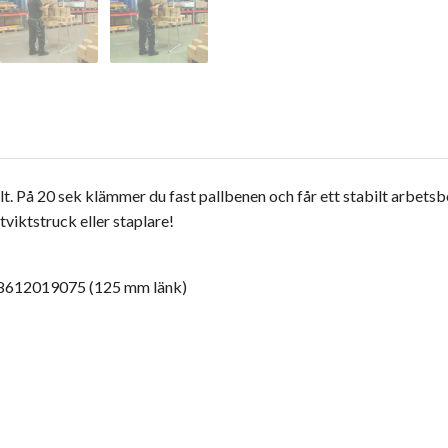
lt. På 20 sek klämmer du fast pallbenen och får ett stabilt arbets
viktstruck eller staplare!
s 8612019075 (125 mm länk)