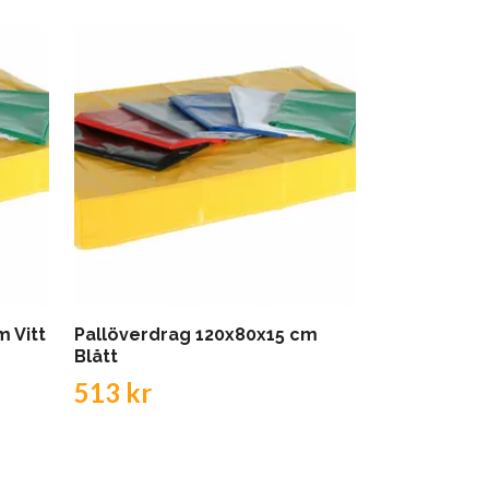
 Vitt
Pallöverdrag 120x80x15 cm
Pallben 85
Blått
578 kr
513 kr