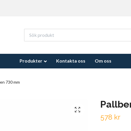
Produkter
Kontakta oss
Om oss
ben 730 mm
Pallb
578 kr