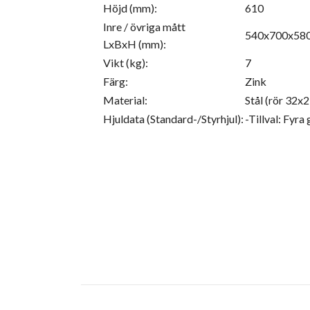
Höjd (mm):
610
Inre / övriga mått
540x700x58
LxBxH (mm):
Vikt (kg):
7
Färg:
Zink
Material:
Stål (rör 32x
Hjuldata (Standard-/Styrhjul):
-Tillval: Fyr