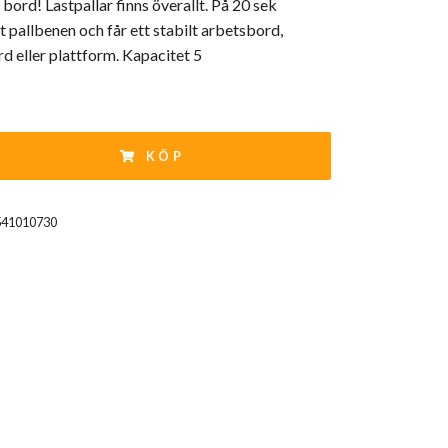
bord! Lastpallar finns överallt. På 20 sek
 pallbenen och får ett stabilt arbetsbord,
 eller plattform. Kapacitet 5
KÖP
541010730