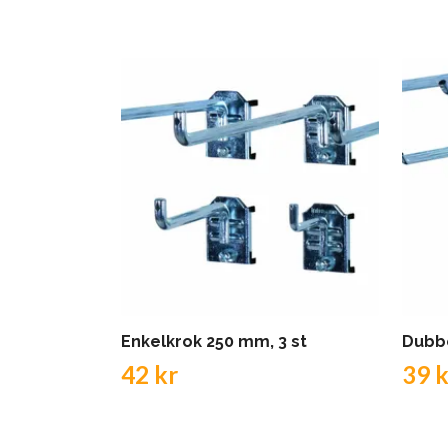
Enkelkrok 250 mm, 3 st
Dubbe
42 kr
39 k