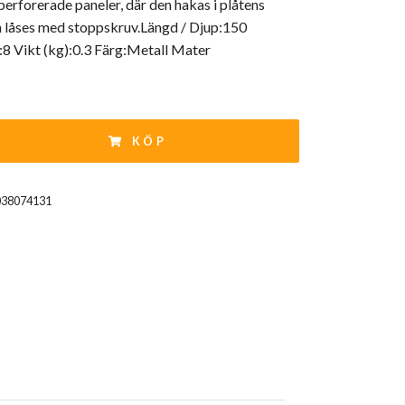
erforerade paneler, där den hakas i plåtens
h låses med stoppskruv.Längd / Djup:150
8 Vikt (kg):0.3 Färg:Metall Mater
KÖP
038074131