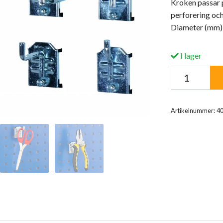
Kroken passar p
perforering oc
Diameter (mm):
I lager
Artikelnummer:
4