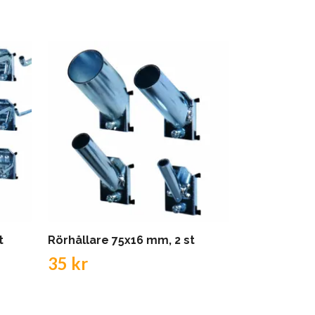
t
Rörhållare 75x16 mm, 2 st
Rörhållare 
35 kr
33 kr