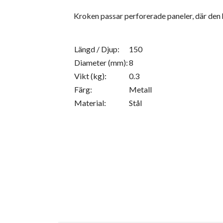
Kroken passar perforerade paneler, där den 
Längd / Djup:
150
Diameter (mm):
8
Vikt (kg):
0.3
Färg:
Metall
Material:
Stål