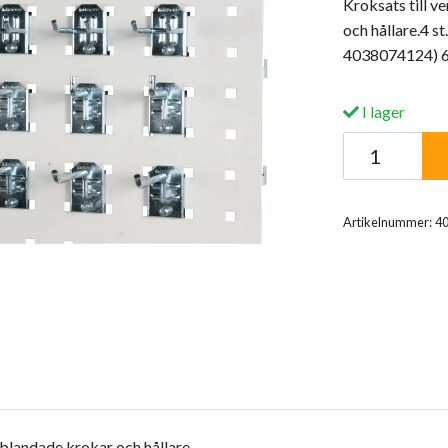
Kroksats till 
och hållare.4 
4038074124) 6 
I lager
Artikelnummer:
4
blandade krokar och hållare.