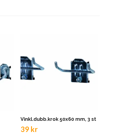
Vinkl.dubb.krok 50x60 mm, 3 st
Borrhållar
39 kr
37 kr