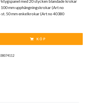
verktygspanel med 20 stycken blandade krokar
st. 100 mm upphängningskrokar (Art no
st. 50 mm enkelkrokar (Art no 40380
KÖP
038074112