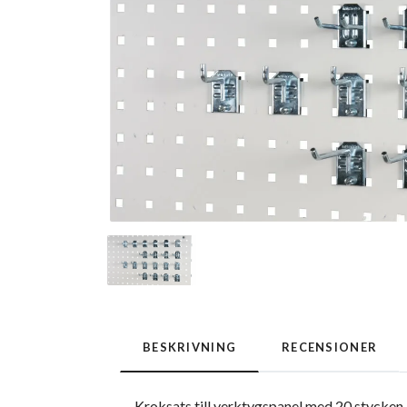
BESKRIVNING
RECENSIONER
Kroksats till verktygspanel med 20 stycken 