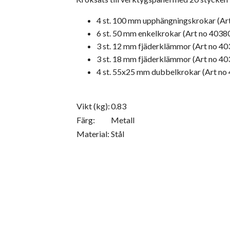
4 st. 100 mm upphängningskrokar (A
6 st. 50 mm enkelkrokar (Art no 403
3 st. 12 mm fjäderklämmor (Art no 4
3 st. 18 mm fjäderklämmor (Art no 4
4 st. 55x25 mm dubbelkrokar (Art n
Vikt (kg):
0.83
Färg:
Metall
Material:
Stål