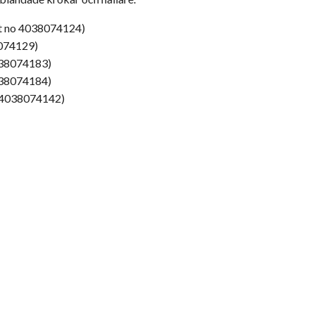
rt no 4038074124)
8074129)
038074183)
038074184)
o 4038074142)