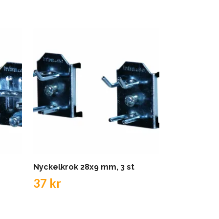
Nyckelkrok 28x9 mm, 3 st
Dubbkr m k
st
37 kr
55 kr