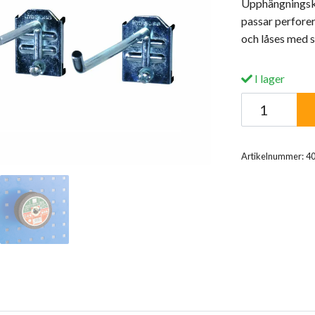
Upphängningskr
passar perforer
och låses med 
I lager
Artikelnummer:
4