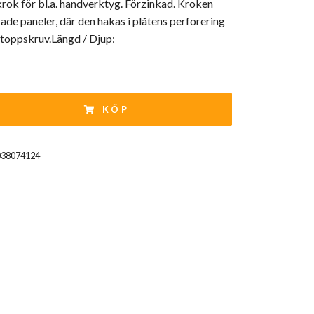
ok för bl.a. handverktyg. Förzinkad. Kroken
ade paneler, där den hakas i plåtens perforering
stoppskruv.Längd / Djup:
KÖP
038074124