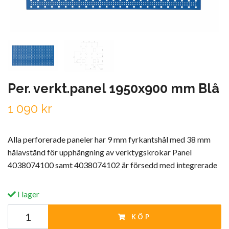
Per. verkt.panel 1950x900 mm Blå
1 090 kr
Alla perforerade paneler har 9 mm fyrkantshål med 38 mm
hålavstånd för upphängning av verktygskrokar Panel
4038074100 samt 4038074102 är försedd med integrerade
I lager
KÖP