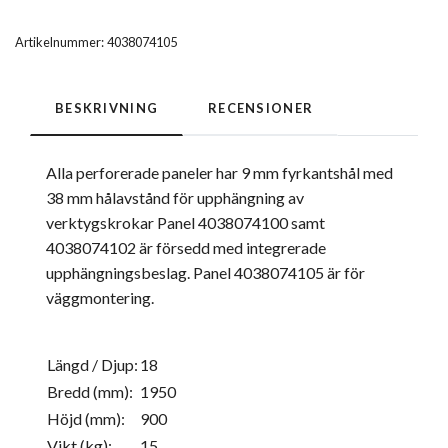
Artikelnummer:
4038074105
BESKRIVNING
RECENSIONER
Alla perforerade paneler har 9 mm fyrkantshål med
38 mm hålavstånd för upphängning av
verktygskrokar Panel 4038074100 samt
4038074102 är försedd med integrerade
upphängningsbeslag. Panel 4038074105 är för
väggmontering.
Längd / Djup:
18
Bredd (mm):
1950
Höjd (mm):
900
Vikt (kg):
15