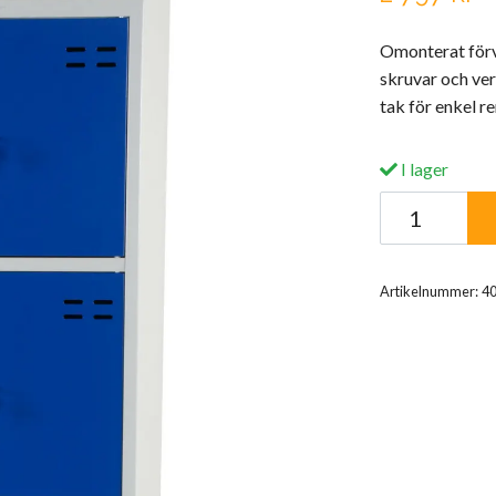
Omonterat förv
skruvar och ve
tak för enkel r
I lager
Artikelnummer:
4