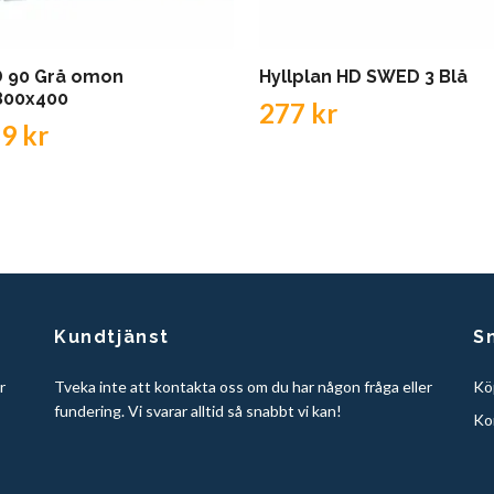
 90 Grå omon
Hyllplan HD SWED 3 Blå
800x400
277 kr
9 kr
Kundtjänst
S
r
Tveka inte att kontakta oss om du har någon fråga eller
Köp
fundering. Vi svarar alltid så snabbt vi kan!
Ko