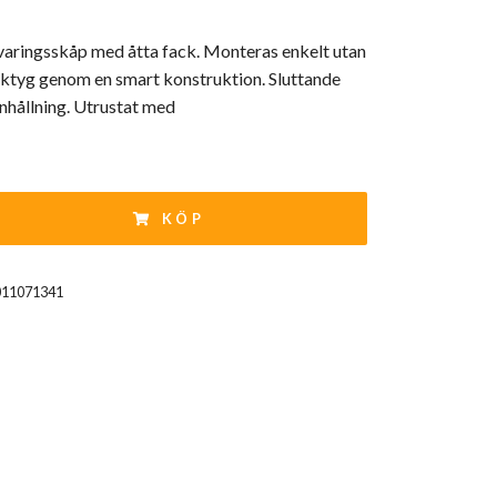
aringsskåp med åtta fack. Monteras enkelt utan
rktyg genom en smart konstruktion. Sluttande
enhållning. Utrustat med
KÖP
011071341