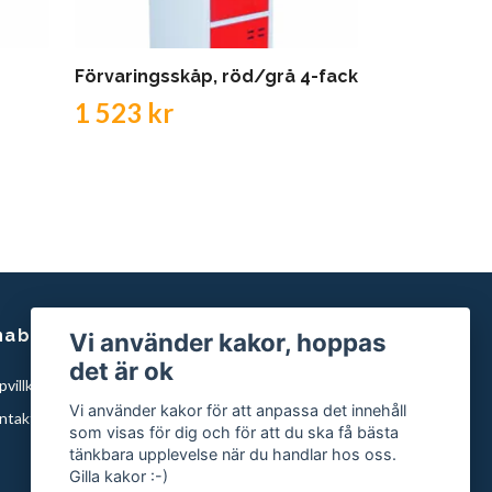
Förvaringsskåp, röd/grå 4-fack
Förvaringss
1 523 kr
1 589 kr
nabblänkar
Vi använder kakor, hoppas
det är ok
villkor
Vi använder kakor för att anpassa det innehåll
ntakta oss
som visas för dig och för att du ska få bästa
tänkbara upplevelse när du handlar hos oss.
Gilla kakor :-)