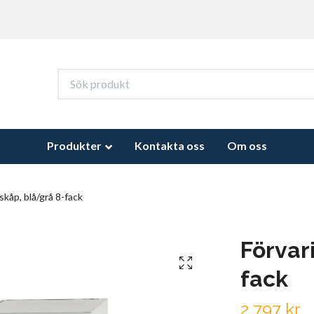
Produkter
Kontakta oss
Om oss
kåp, blå/grå 8-fack
Förvar
fack
2 797 kr