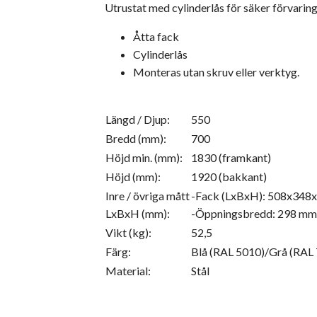
Utrustat med cylinderlås för säker förvaring
Åtta fack
Cylinderlås
Monteras utan skruv eller verktyg.
Längd / Djup:
550
Bredd (mm):
700
Höjd min. (mm):
1830 (framkant)
Höjd (mm):
1920 (bakkant)
Inre / övriga mått
-Fack (LxBxH): 508x348
LxBxH (mm):
-Öppningsbredd: 298 mm
Vikt (kg):
52,5
Färg:
Blå (RAL 5010)/Grå (RAL
Material:
Stål