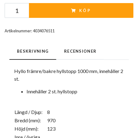
KÖP
Artikelnummer:
4034076511
BESKRIVNING
RECENSIONER
Hyllo främre/bakre hyllstopp 1000 mm, innehåller 2
st.
Innehåller 2 st. hyllstopp
Längd / Djup:
8
Bredd (mm):
970
Höjd (mm):
123
Inre / övriga