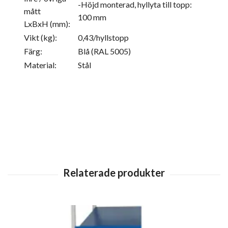
-Höjd monterad, hyllyta till topp:
mått
100 mm
LxBxH (mm):
Vikt (kg):
0,43/hyllstopp
Färg:
Blå (RAL 5005)
Material:
Stål