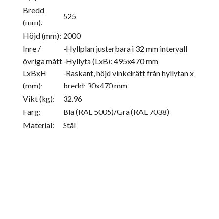
Bredd
525
(mm):
Höjd (mm):
2000
Inre /
-Hyllplan justerbara i 32 mm intervall
övriga mått
-Hyllyta (LxB): 495x470 mm
LxBxH
-Raskant, höjd vinkelrätt från hyllytan x
(mm):
bredd: 30x470 mm
Vikt (kg):
32.96
Färg:
Blå (RAL 5005)/Grå (RAL 7038)
Material:
Stål