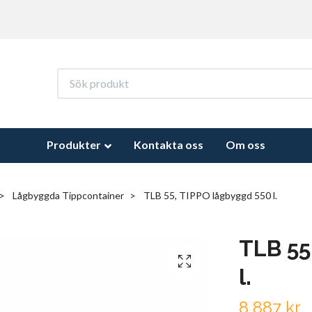
Produkter
Kontakta oss
Om oss
Lågbyggda Tippcontainer
TLB 55, TIPPO lågbyggd 550 l.
TLB 55
l.
8 887 kr