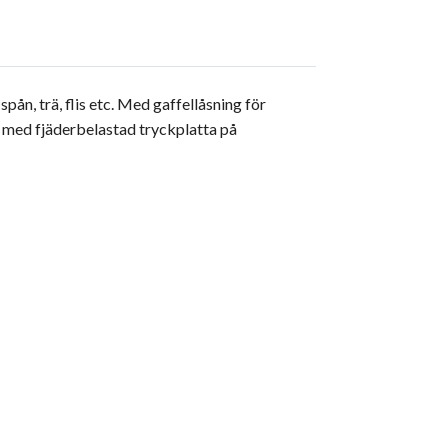
pån, trä, flis etc. Med gaffellåsning för
d med fjäderbelastad tryckplatta på