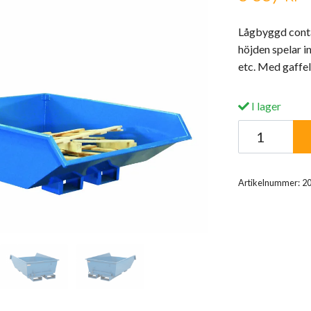
Lågbyggd contai
höjden spelar in
etc. Med gaffel
I lager
Artikelnummer:
2