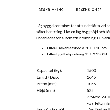
BESKRIVNING
RECENSIONER
Lågbyggd container för att underlätta vid arb
säker hantering. Har en låg bygghöjd och tö
underredet för automatisk tömning. Pulverl
Tillval: säkerhetskedja 2011010925
Tillval: gaffelspridning 2512019044
Kapacitet (kg):
1500
Längd / Djup:
1645
Bredd (mm):
1065
Höjd (mm):
525
-Volym: 550 li
-Gaffeltunnla
Inre / övriga mått
-Avstånd mell