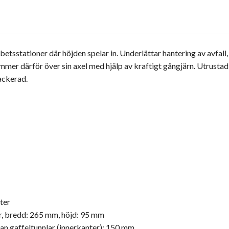
etsstationer där höjden spelar in. Underlättar hantering av avfall, s
mmer därför över sin axel med hjälp av kraftigt gångjärn. Utrusta
ackerad.
ter
r, bredd: 265 mm, höjd: 95 mm
an gaffeltunnlar (innerkanter): 150 mm