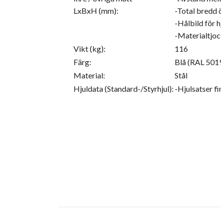
LxBxH (mm):
-Total bredd 
-Hålbild för 
-Materialtjo
Vikt (kg):
116
Färg:
Blå (RAL 501
Material:
Stål
Hjuldata (Standard-/Styrhjul):
-Hjulsatser fi