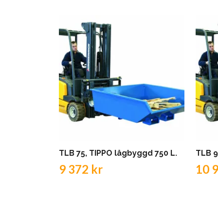
TLB 75, TIPPO lågbyggd 750 L.
TLB 9
9 372 kr
10 