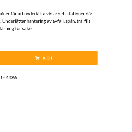
ner för att underlätta vid arbetsstationer där
. Underlättar hantering av avfall, spån, trä, flis
låsning för säke
KÖP
013013055