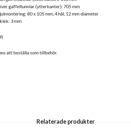
över gaffeltunnlar (ytterkanter): 705 mm
hjulmontering: 80 x 105 mm, 4 hål, 12 mm diameter
cklek: 3 mm
9)
nns att beställa som tillbehör.