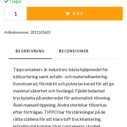
I lager
KÖP
Artikelnummer:
2011101603
BESKRIVNING
RECENSIONER
Tippcontainers är industrins bästa hjälpmedel för
källsortering samt avfalls- och materialhantering.
Konstruerad, förstärkt och pulverlackerad för att ge
maximal säkerhet och livslängd. Fjäderbelastad
tryckplatta på underredet för automatisk tömning.
Även manuell tippning. Andra storlekar tillverkas
efter förfrågan. TIPPO har förstärkningar på de
rätta ställena för att klara tuff truckhantering.
Hörnförstärkningar ökar containerns styvhet.