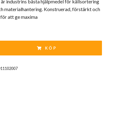
är industrins bästa hjälpmedel för källsortering
ch materialhantering. Konstruerad, förstärkt och
 för att ge maxima
KÖP
011102007