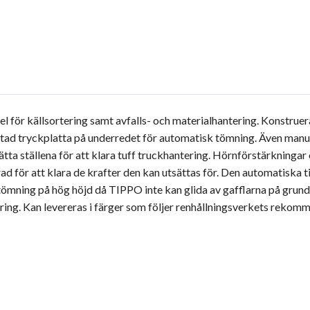
l för källsortering samt avfalls- och materialhantering. Konstruer
tad tryckplatta på underredet för automatisk tömning. Även manuell
tta ställena för att klara tuff truckhantering. Hörnförstärkningar
ad för att klara de krafter den kan utsättas för. Den automatiska 
 tömning på hög höjd då TIPPO inte kan glida av gafflarna på grun
ring. Kan levereras i färger som följer renhållningsverkets rekom