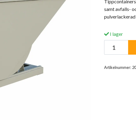
Tippcontainers 
samt avfalls- o
pulverlackerad
I lager
Artikelnummer:
2