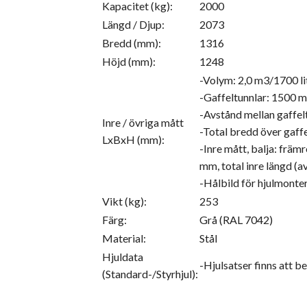
Kapacitet (kg):
2000
Längd / Djup:
2073
Bredd (mm):
1316
Höjd (mm):
1248
-Volym: 2,0 m3/1700 li
-Gaffeltunnlar: 1500 
-Avstånd mellan gaffel
Inre / övriga mått
-Total bredd över gaff
LxBxH (mm):
-Inre mått, balja: frä
mm, total inre längd (
-Hålbild för hjulmonte
Vikt (kg):
253
Färg:
Grå (RAL 7042)
Material:
Stål
Hjuldata
-Hjulsatser finns att be
(Standard-/Styrhjul):