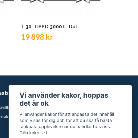
T 30, TIPPO 3000 L. Gul
T 30, TIPPO
19 898 kr
19 898 k
nabblänkar
Vi använder kakor, hoppas
det är ok
villkor
Vi använder kakor för att anpassa det innehåll
ntakta oss
som visas för dig och för att du ska få bästa
tänkbara upplevelse när du handlar hos oss.
Gilla kakor :-)