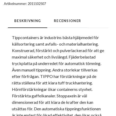
Artikelnummer:
2011102507
BESKRIVNING
RECENSIONER
Tippcontainers är industrins bästa hjälpmedel för
källsortering samt avfalls- och materialhantering.
Konstruerad, förstärkt och pulverlackerad för att ge
maximal säkerhet och livslängd. Fjäderbelastad
tryckplatta på underredet för automatisk tömning.
Även manuell tippning. Andra storlekar tillverkas
efter förfrågan. TIPPO har förstärkningar på de
rätta ställena för att klara tuff truckhantering.
Hörnförstärkningar ökar containerns styvhet.
Förstärkta gaffelkanaler. Stoppaxeln är väl
dimensionerad för att klara de krafter den kan
utsättas för. Den automatiska tippningsfunktionen
är inte endast för ökad effektivitet, den ökar också