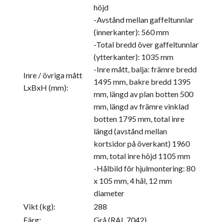
höjd
-Avstånd mellan gaffeltunnlar
(innerkanter): 560 mm
-Total bredd över gaffeltunnlar
(ytterkanter): 1035 mm
-Inre mått, balja: främre bredd
Inre / övriga mått
1495 mm, bakre bredd 1395
LxBxH (mm):
mm, längd av plan botten 500
mm, längd av främre vinklad
botten 1795 mm, total inre
längd (avstånd mellan
kortsidor på överkant) 1960
mm, total inre höjd 1105 mm
-Hålbild för hjulmontering: 80
x 105 mm, 4 hål, 12 mm
diameter
Vikt (kg):
288
Färg:
Grå (RAL 7042)