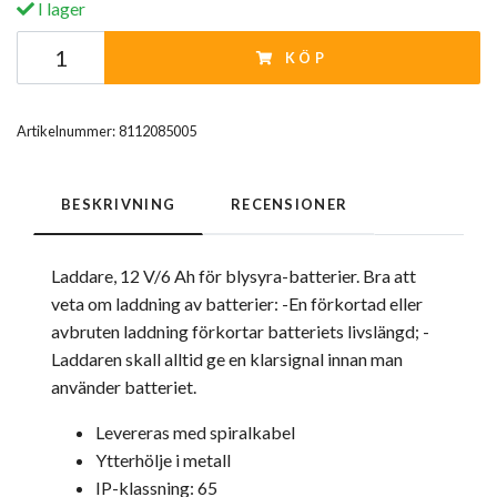
I lager
KÖP
Artikelnummer:
8112085005
BESKRIVNING
RECENSIONER
Laddare, 12 V/6 Ah för blysyra-batterier. Bra att
veta om laddning av batterier: -En förkortad eller
avbruten laddning förkortar batteriets livslängd; -
Laddaren skall alltid ge en klarsignal innan man
använder batteriet.
Levereras med spiralkabel
Ytterhölje i metall
IP-klassning: 65