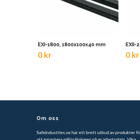
EXI-1800, 1800x100x40 mm
EXII-
0 kr
0 kr
Om oss
Safeindustries.se har ett brett utbud av produkter fö
att garantera miljösäkringen på er arbetsplats. Våra