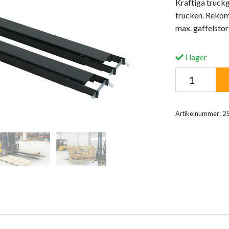
Kraftiga truckg
trucken. Rekom
max. gaffelsto
I lager
Artikelnummer:
2