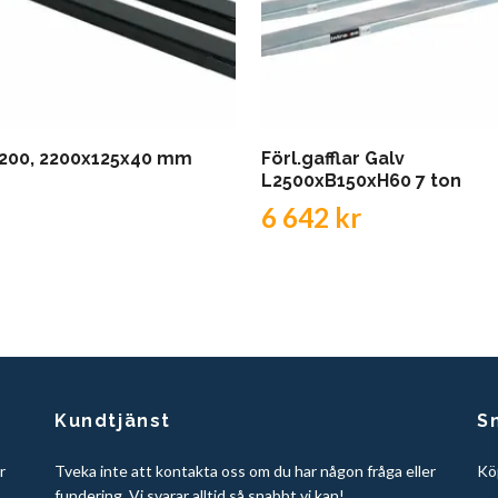
2200, 2200x125x40 mm
Förl.gafflar Galv
L2500xB150xH60 7 ton
6 642 kr
Kundtjänst
S
r
Tveka inte att kontakta oss om du har någon fråga eller
Köp
fundering. Vi svarar alltid så snabbt vi kan!