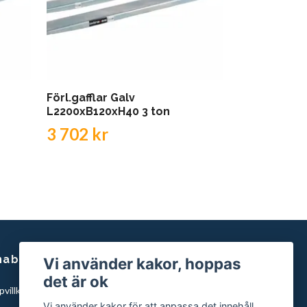
Förl.gafflar Galv
Förl.gafflar 
L2200xB120xH40 3 ton
L3000xB150
3 702 kr
8 978 kr
nabblänkar
Vi använder kakor, hoppas
det är ok
villkor
Vi använder kakor för att anpassa det innehåll