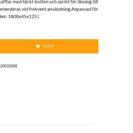
afflar med täckt botten och sprint för låsning till
menderas vid frekvent användning.Anpassad för
rlek: 1800x45x125 (
KÖP
520032008