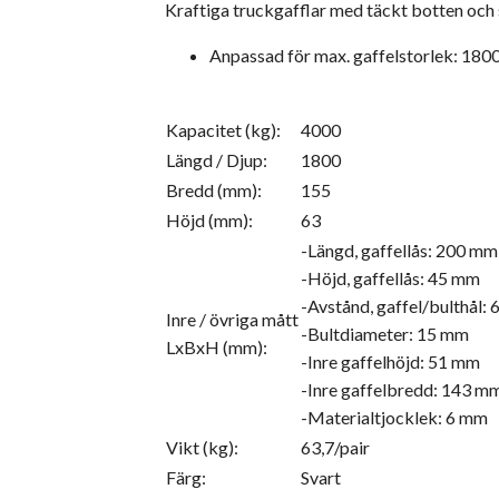
Kraftiga truckgafflar med täckt botten och 
Anpassad för max. gaffelstorlek: 18
Kapacitet (kg):
4000
Längd / Djup:
1800
Bredd (mm):
155
Höjd (mm):
63
-Längd, gaffellås: 200 mm
-Höjd, gaffellås: 45 mm
-Avstånd, gaffel/bulthål:
Inre / övriga mått
-Bultdiameter: 15 mm
LxBxH (mm):
-Inre gaffelhöjd: 51 mm
-Inre gaffelbredd: 143 m
-Materialtjocklek: 6 mm
Vikt (kg):
63,7/pair
Färg:
Svart