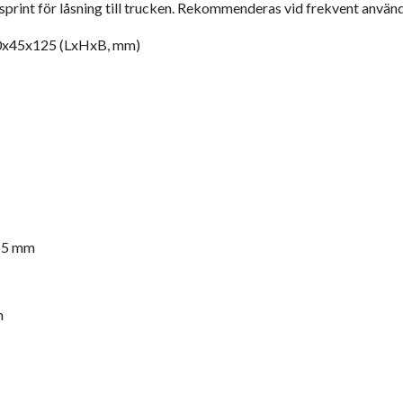
sprint för låsning till trucken. Rekommenderas vid frekvent använ
00x45x125 (LxHxB, mm)
 65 mm
m