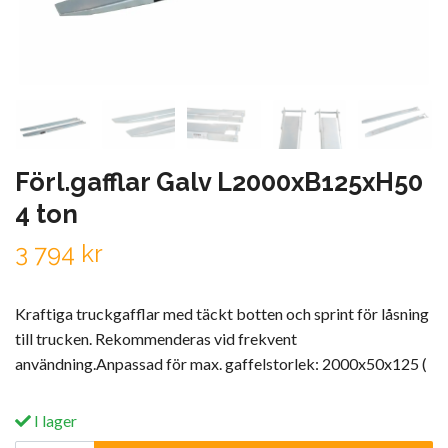
Förl.gafflar Galv L2000xB125xH50
4 ton
3 794 kr
Kraftiga truckgafflar med täckt botten och sprint för låsning
till trucken. Rekommenderas vid frekvent
användning.Anpassad för max. gaffelstorlek: 2000x50x125 (
I lager