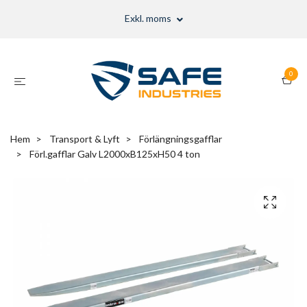
Exkl. moms
0
Hem
Transport & Lyft
Förlängningsgafflar
Förl.gafflar Galv L2000xB125xH50 4 ton