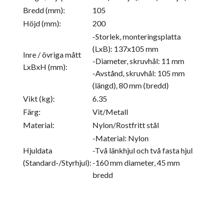
Bredd (mm):
105
Höjd (mm):
200
-Storlek, monteringsplatta
(LxB): 137x105 mm
Inre / övriga mått
-Diameter, skruvhål: 11 mm
LxBxH (mm):
-Avstånd, skruvhål: 105 mm
(längd), 80 mm (bredd)
Vikt (kg):
6.35
Färg:
Vit/Metall
Material:
Nylon/Rostfritt stål
-Material: Nylon
Hjuldata
-Två länkhjul och två fasta hjul
(Standard-/Styrhjul):
-160 mm diameter, 45 mm
bredd