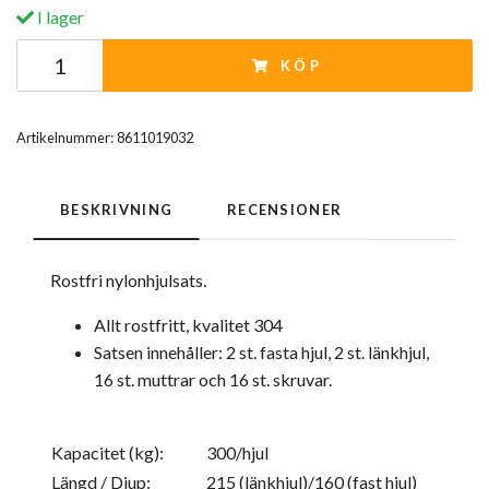
I lager
KÖP
Artikelnummer:
8611019032
BESKRIVNING
RECENSIONER
Rostfri nylonhjulsats.
Allt rostfritt, kvalitet 304
Satsen innehåller: 2 st. fasta hjul, 2 st. länkhjul,
16 st. muttrar och 16 st. skruvar.
Kapacitet (kg):
300/hjul
Längd / Djup:
215 (länkhjul)/160 (fast hjul)