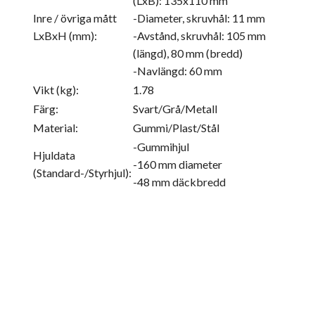
(LxB): 135x110 mm
Inre / övriga mått
-Diameter, skruvhål: 11 mm
LxBxH (mm):
-Avstånd, skruvhål: 105 mm
(längd), 80 mm (bredd)
-Navlängd: 60 mm
Vikt (kg):
1.78
Färg:
Svart/Grå/Metall
Material:
Gummi/Plast/Stål
-Gummihjul
Hjuldata
-160 mm diameter
(Standard-/Styrhjul):
-48 mm däckbredd