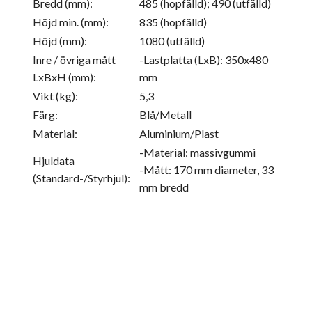
Bredd (mm):
485 (hopfälld); 490 (utfälld)
Höjd min. (mm):
835 (hopfälld)
Höjd (mm):
1080 (utfälld)
Inre / övriga mått
-Lastplatta (LxB): 350x480
LxBxH (mm):
mm
Vikt (kg):
5,3
Färg:
Blå/Metall
Material:
Aluminium/Plast
-Material: massivgummi
Hjuldata
-Mått: 170 mm diameter, 33
(Standard-/Styrhjul):
mm bredd