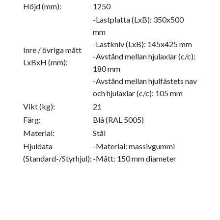
Höjd (mm):
1250
-Lastplatta (LxB): 350x500
mm
-Lastkniv (LxB): 145x425 mm
Inre / övriga mått
-Avstånd mellan hjulaxlar (c/c):
LxBxH (mm):
180 mm
-Avstånd mellan hjulfästets nav
och hjulaxlar (c/c): 105 mm
Vikt (kg):
21
Färg:
Blå (RAL 5005)
Material:
Stål
Hjuldata
-Material: massivgummi
(Standard-/Styrhjul):
-Mått: 150 mm diameter