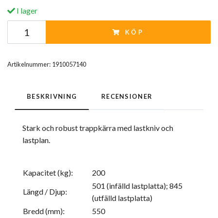
I lager
KÖP
Artikelnummer:
1910057140
BESKRIVNING
RECENSIONER
Stark och robust trappkärra med lastkniv och
lastplan.
Kapacitet (kg):
200
501 (infälld lastplatta); 845
Längd / Djup:
(utfälld lastplatta)
Bredd (mm):
550