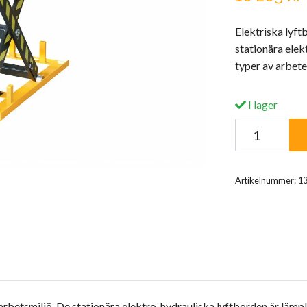
Elektriska lyft
stationära elek
typer av arbete
I lager
Artikelnummer:
1
rbetsmiljö. De stationära elektro-hydrauliska lyftborden är lämpli