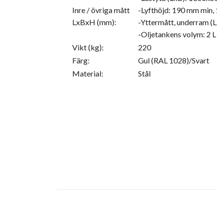
Inre / övriga mått
-Lyfthöjd: 190 mm min
LxBxH (mm):
-Yttermått, underram 
-Oljetankens volym: 2 L
Vikt (kg):
220
Färg:
Gul (RAL 1028)/Svart
Material:
Stål