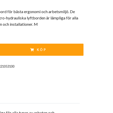
bord för bästa ergonomi och arbetsmiljö. De
tro-hydrauliska lyftborden är lämpliga för alla
n och installationer. M
KÖP
321053100
ga för alla typer av arbeten och