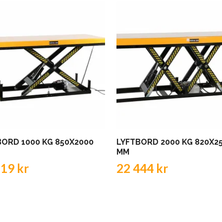
BORD 1000 KG 850X2000
LYFTBORD 2000 KG 820X2
MM
719 kr
22 444 kr