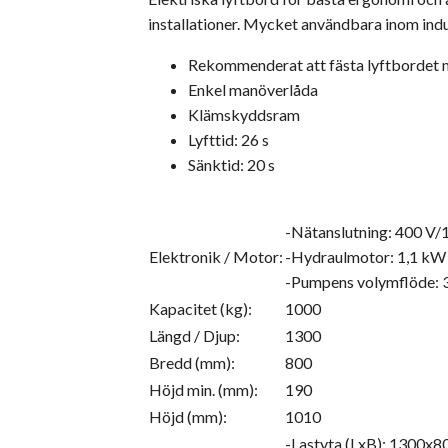
installationer. Mycket användbara inom indu
Rekommenderat att fästa lyftbordet 
Enkel manöverlåda
Klämskyddsram
Lyfttid: 26 s
Sänktid: 20 s
-Nätanslutning: 400 V/
Elektronik / Motor:
-Hydraulmotor: 1,1 kW
-Pumpens volymflöde: 3
Kapacitet (kg):
1000
Längd / Djup:
1300
Bredd (mm):
800
Höjd min. (mm):
190
Höjd (mm):
1010
-Lastyta (LxB): 1300x