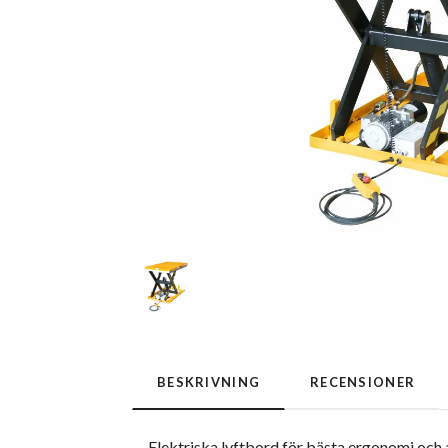
BESKRIVNING
RECENSIONER
Elektriska lyftbord för bästa ergonomi och a