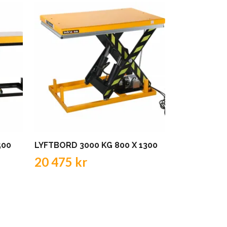
500
LYFTBORD 3000 KG 800 X 1300
LYFTBORD 4
mm
20 475 kr
28 219 k