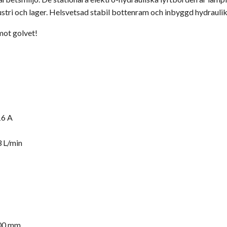
stri och lager. Helsvetsad stabil bottenram och inbyggd hydraulik
mot golvet!
16 A
 L/min
800 mm