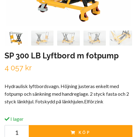
SP 300 LB Lyftbord m fotpump
4 057 kr
Hydraulisk lyftbordsvagn. Höjning justeras enkelt med
fotpump och sänkning med handreglage. 2 styck fasta och 2
styck länkhjul. Fotskydd på länkhjulen.Elförzink
I lager
KÖP