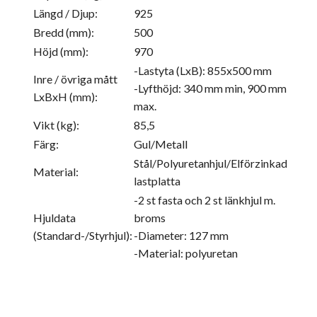
Längd / Djup:
925
Bredd (mm):
500
Höjd (mm):
970
-Lastyta (LxB): 855x500 mm
Inre / övriga mått
-Lyfthöjd: 340 mm min, 900 mm
LxBxH (mm):
max.
Vikt (kg):
85,5
Färg:
Gul/Metall
Stål/Polyuretanhjul/Elförzinkad
Material:
lastplatta
-2 st fasta och 2 st länkhjul m.
Hjuldata
broms
(Standard-/Styrhjul):
-Diameter: 127 mm
-Material: polyuretan