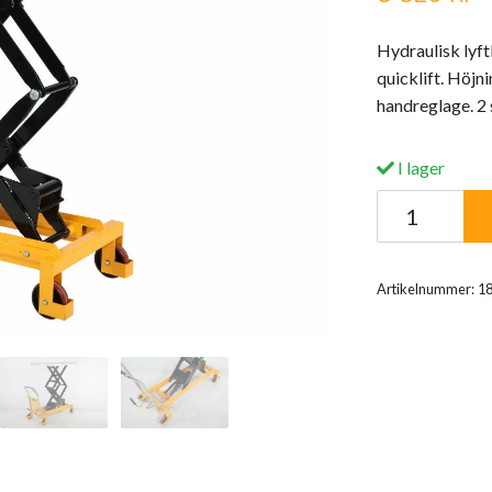
Hydraulisk lyf
quicklift. Höj
handreglage. 2 
I lager
Artikelnummer:
1