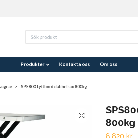
Produkter
Kontakta oss
Om oss
vagnar
SPS800 Lyftbord dubbelsax 800kg
SPS800
800kg
8 820 kr