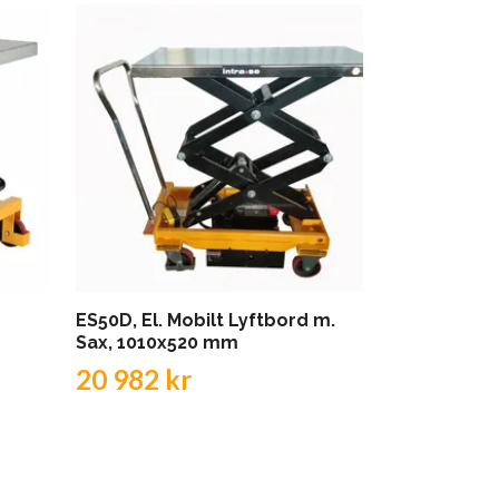
ES50D, El. Mobilt Lyftbord m.
PL 1000 LB
Sax, 1010x520 mm
20 778 k
20 982 kr