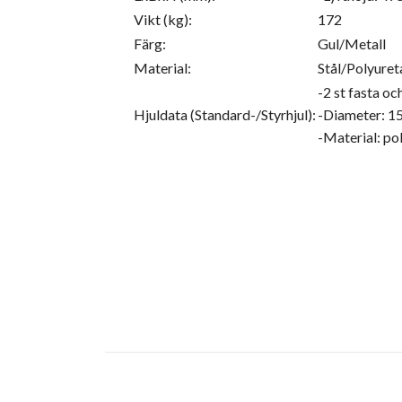
Vikt (kg):
172
Färg:
Gul/Metall
Material:
Stål/Polyuret
-2 st fasta oc
Hjuldata (Standard-/Styrhjul):
-Diameter: 
-Material: po