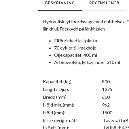
BESKRIVNING
RECENSIONER
Hydraulisk lyftbordsvagn med dubbelsax. Fö
länkhjul. Fotskydd på länkhjulen
Elförzinkad lastplatta
70 cykler till maxhöjd
Oljekapacitet: 400 ml
Arbetsvolym, lyftcylinder: 310 ml
Kapacitet (kg):
800
Längd / Djup:
1375
Bredd (mm):
610
Höjd min. (mm):
962
Höjd (mm):
1500
Inre / övriga mått
-Lastyta (Lx
LxBxH (mm):
-Lyfthöjd: 4