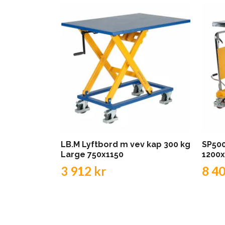
LB.M Lyftbord m vev kap 300 kg
SP50
Large 750x1150
1200
3 912 kr
8 40