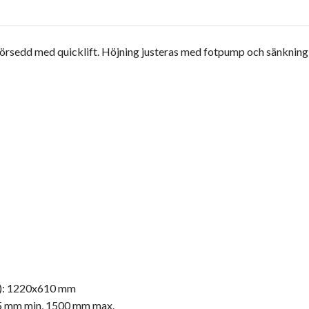
rsedd med quicklift. Höjning justeras med fotpump och sänkning 
B): 1220x610 mm
75 mm min, 1500 mm max.