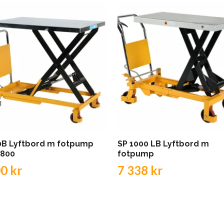
0B Lyftbord m fotpump
SP 1000 LB Lyftbord m
x800
fotpump
0 kr
7 338 kr