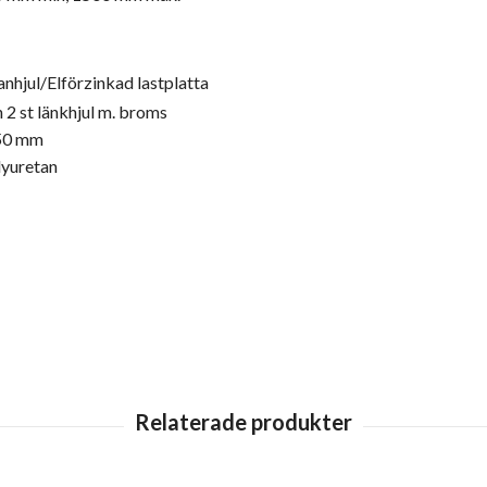
anhjul/Elförzinkad lastplatta
h 2 st länkhjul m. broms
150 mm
lyuretan