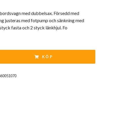
tbordsvagn med dubbelsax. Försedd med
ning justeras med fotpump och sänkning med
styck fasta och 2 styck länkhjul. Fo
KÖP
860051070