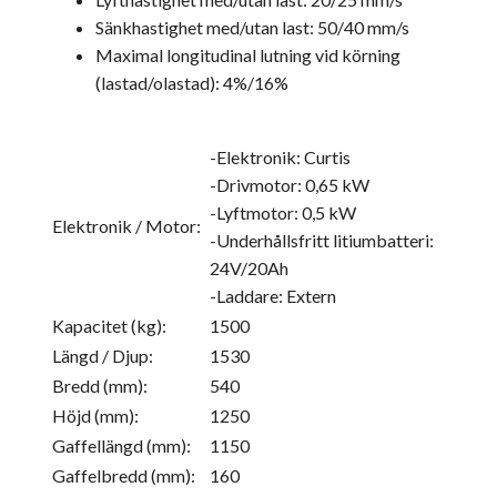
Sänkhastighet med/utan last: 50/40 mm/s
Maximal longitudinal lutning vid körning
(lastad/olastad): 4%/16%
-Elektronik: Curtis
-Drivmotor: 0,65 kW
-Lyftmotor: 0,5 kW
Elektronik / Motor:
-Underhållsfritt litiumbatteri:
24V/20Ah
-Laddare: Extern
Kapacitet (kg):
1500
Längd / Djup:
1530
Bredd (mm):
540
Höjd (mm):
1250
Gaffellängd (mm):
1150
Gaffelbredd (mm):
160