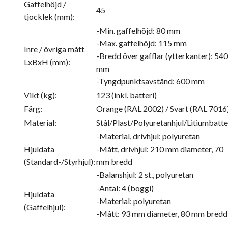
Gaffelhöjd /
45
tjocklek (mm):
-Min. gaffelhöjd: 80 mm
-Max. gaffelhöjd: 115 mm
Inre / övriga mått
-Bredd över gafflar (ytterkanter): 540
LxBxH (mm):
mm
-Tyngdpunktsavstånd: 600 mm
Vikt (kg):
123 (inkl. batteri)
Färg:
Orange (RAL 2002) / Svart (RAL 7016
Material:
Stål/Plast/Polyuretanhjul/Litiumbatte
-Material, drivhjul: polyuretan
Hjuldata
-Mått, drivhjul: 210 mm diameter, 70
(Standard-/Styrhjul):
mm bredd
-Balanshjul: 2 st., polyuretan
-Antal: 4 (boggi)
Hjuldata
-Material: polyuretan
(Gaffelhjul):
-Mått: 93 mm diameter, 80 mm bredd