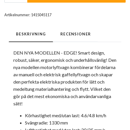
Artikelnummer:
1415045117
BESKRIVNING
RECENSIONER
DEN NYA MODELLEN - EDGE! Smart design,
robust, säker, ergonomisk och underhållsvänlig! Den
nya modellen motorlyftvagn kombinerar fördelarna
av manuell och elektrisk gaffellyftvagn och skapar
den perfekta elektriska produkten för lätt och
medeltung materialhantering och flytt. Vilket den
gör på det mest ekonomiska och användarvanliga
sätt!
Körhastighet med/utan last: 4.6/4.8 km/h
Svängradie: 1330 mm
Lyfthastighet med/utan last: 20/25 mm/s