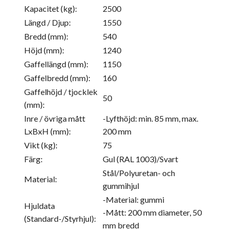
Kapacitet (kg):
2500
Längd / Djup:
1550
Bredd (mm):
540
Höjd (mm):
1240
Gaffellängd (mm):
1150
Gaffelbredd (mm):
160
Gaffelhöjd / tjocklek
50
(mm):
Inre / övriga mått
-Lyfthöjd: min. 85 mm, max.
LxBxH (mm):
200 mm
Vikt (kg):
75
Färg:
Gul (RAL 1003)/Svart
Stål/Polyuretan- och
Material:
gummihjul
-Material: gummi
Hjuldata
-Mått: 200 mm diameter, 50
(Standard-/Styrhjul):
mm bredd