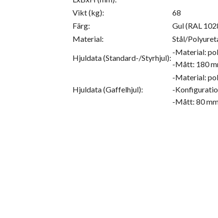
Vikt (kg):
68
Färg:
Gul (RAL 102
Material:
Stål/Polyuret
-Material: po
Hjuldata (Standard-/Styrhjul):
-Mått: 180 m
-Material: po
Hjuldata (Gaffelhjul):
-Konfiguratio
-Mått: 80 mm