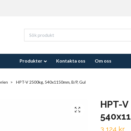
Produkter
Kontakta oss
Om oss
erien
HPT-V 2500kg, 540x1150mm, B/P, Gul
HPT-V 
540x11
3 124 kr