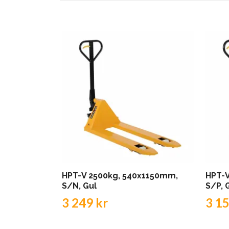
HPT-V 2500kg, 540x1150mm,
HPT-
S/N, Gul
S/P, 
3 249 kr
3 15