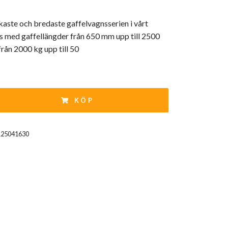
arkaste och bredaste gaffelvagnsserien i vårt
s med gaffellängder från 650 mm upp till 2500
rån 2000 kg upp till 50
KÖP
125041630