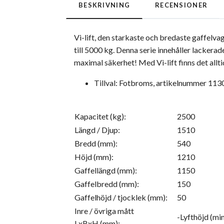
BESKRIVNING
RECENSIONER
Vi-lift, den starkaste och bredaste gaffelv
till 5000 kg. Denna serie innehåller lacker
maximal säkerhet! Med Vi-lift finns det allti
Tillval: Fotbroms, artikelnummer 11
Kapacitet (kg):
2500
Längd / Djup:
1510
Bredd (mm):
540
Höjd (mm):
1210
Gaffellängd (mm):
1150
Gaffelbredd (mm):
150
Gaffelhöjd / tjocklek (mm):
50
Inre / övriga mått
-Lyfthöjd (mi
LxBxH (mm):