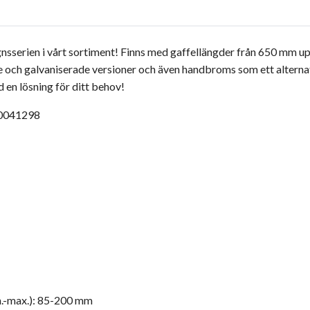
agnsserien i vårt sortiment! Finns med gaffellängder från 650 mm u
ade och galvaniserade versioner och även handbroms som ett alterna
d en lösning för ditt behov!
30041298
n.-max.): 85-200 mm