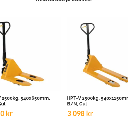
V 2500kg, 540x650mm,
HPT-V 2500kg, 540x1150m
Gul
B/N, Gul
0 kr
3 098 kr