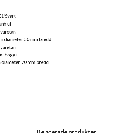
8)/Svart
anhjul
lyuretan
m diameter, 50 mm bredd
lyuretan
n: boggi
 diameter, 70 mm bredd