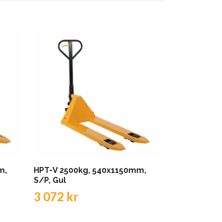
m,
HPT-V 2500kg, 540x1150mm,
HPT-V 3000
S/P, Gul
B/P, Handb
3 072 kr
5 343 kr