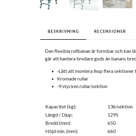
BESKRIVNING
RECENSIONER
Den flexibla rullbanan är formbar och kan lät
går att hantera bredare gods än banans bre
‑Lätt att montera ihop flera sektioner 
Kromade rullar
‑9 stycken rullar/sektion
Kapacitet (kg):
136/sektion
Längd / Djup:
1295
Bredd (mm):
650
Höjd min. (mm):
660