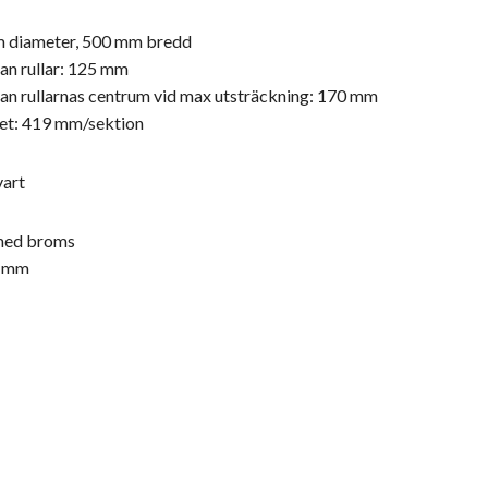
mm diameter, 500 mm bredd
an rullar: 125 mm
an rullarnas centrum vid max utsträckning: 170 mm
het: 419 mm/sektion
vart
 med broms
0 mm