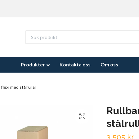
Produkter
Kontakta oss
Om oss
flexi med stålrullar
Rullba
stålrul
3 505 kr