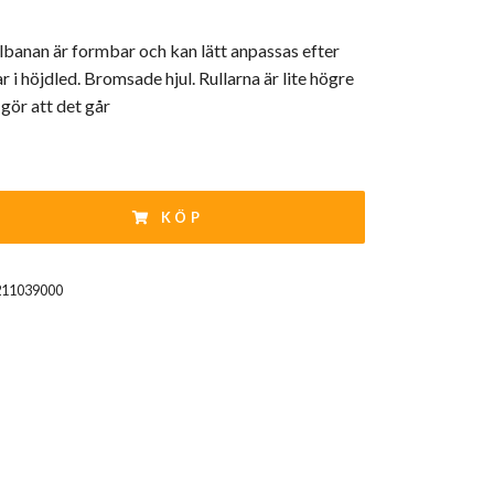
llbanan är formbar och kan lätt anpassas efter
 i höjdled. Bromsade hjul. Rullarna är lite högre
 gör att det går
KÖP
211039000