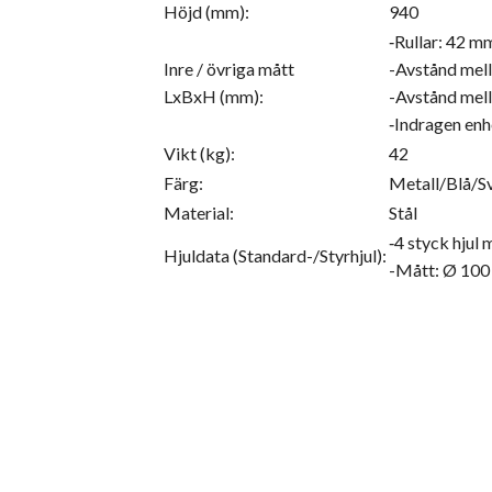
Höjd (mm):
940
‑Rullar: 42 
Inre / övriga mått
-Avstånd mell
LxBxH (mm):
-Avstånd mell
‑Indragen en
Vikt (kg):
42
Färg:
Metall/Blå/S
Material:
Stål
‑4 styck hjul
Hjuldata (Standard-/Styrhjul):
-Mått: Ø 10