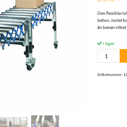
Den flexibla ru
behov. Justerbar
än banan vilket
I lager
Artikelnummer:
1