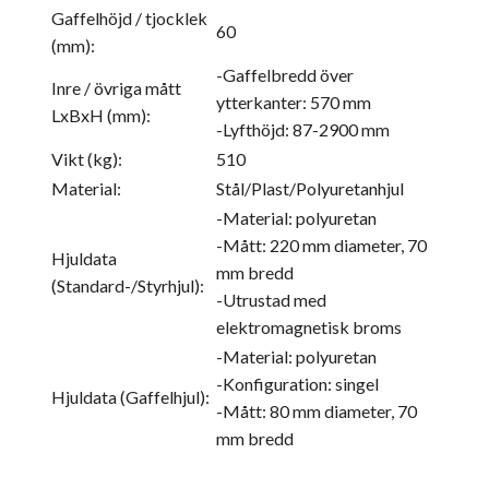
Gaffelhöjd / tjocklek
60
(mm):
-Gaffelbredd över
Inre / övriga mått
ytterkanter: 570 mm
LxBxH (mm):
-Lyfthöjd: 87-2900 mm
Vikt (kg):
510
Material:
Stål/Plast/Polyuretanhjul
-Material: polyuretan
-Mått: 220 mm diameter, 70
Hjuldata
mm bredd
(Standard-/Styrhjul):
-Utrustad med
elektromagnetisk broms
-Material: polyuretan
-Konfiguration: singel
Hjuldata (Gaffelhjul):
-Mått: 80 mm diameter, 70
mm bredd