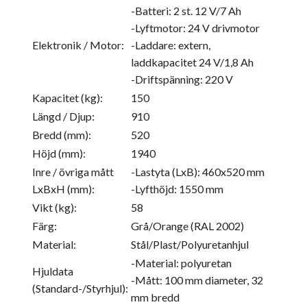
-Batteri: 2 st. 12 V/7 Ah
-Lyftmotor: 24 V drivmotor
Elektronik / Motor:
-Laddare: extern,
laddkapacitet 24 V/1,8 Ah
-Driftspänning: 220 V
Kapacitet (kg):
150
Längd / Djup:
910
Bredd (mm):
520
Höjd (mm):
1940
Inre / övriga mått
-Lastyta (LxB): 460x520 mm
LxBxH (mm):
-Lyfthöjd: 1550 mm
Vikt (kg):
58
Färg:
Grå/Orange (RAL 2002)
Material:
Stål/Plast/Polyuretanhjul
-Material: polyuretan
Hjuldata
-Mått: 100 mm diameter, 32
(Standard-/Styrhjul):
mm bredd