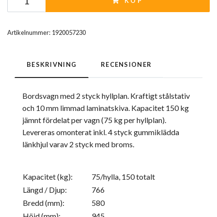
KÖP
Artikelnummer:
1920057230
BESKRIVNING
RECENSIONER
Bordsvagn med 2 styck hyllplan. Kraftigt stålstativ
och 10 mm limmad laminatskiva. Kapacitet 150 kg
jämnt fördelat per vagn (75 kg per hyllplan).
Levereras omonterat inkl. 4 styck gummiklädda
länkhjul varav 2 styck med broms.
Kapacitet (kg):
75/hylla, 150 totalt
Längd / Djup:
766
Bredd (mm):
580
Höjd (mm):
945