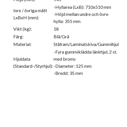
-Hyllarea (LxB): 710x510 mm
Inre / övriga mått
-Höjd mellan undre och övre
LxBxH (mm):
hylla: 355 mm
Vikt (kg):
18
Färg:
Blå/Grå
Material:
Stålram/Laminatskiva/Gummihjul
-Fyra gummiklädda länkhjul, 2 st.
Hjuldata
med broms
(Standard-/Styrhjul):
-Diameter: 125 mm
-Bredd: 35 mm