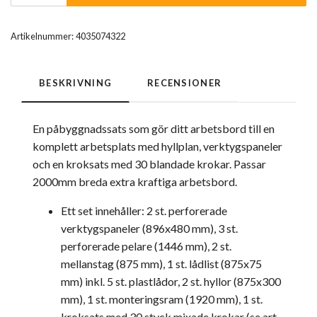
Artikelnummer:
4035074322
BESKRIVNING
RECENSIONER
En påbyggnadssats som gör ditt arbetsbord till en
komplett arbetsplats med hyllplan, verktygspaneler
och en kroksats med 30 blandade krokar. Passar
2000mm breda extra kraftiga arbetsbord.
Ett set innehåller: 2 st. perforerade
verktygspaneler (896x480 mm), 3 st.
perforerade pelare (1446 mm), 2 st.
mellanstag (875 mm), 1 st. lådlist (875x75
mm) inkl. 5 st. plastlådor, 2 st. hyllor (875x300
mm), 1 st. monteringsram (1920 mm), 1 st.
kroksats med 30 styck mixade krokar (se art.