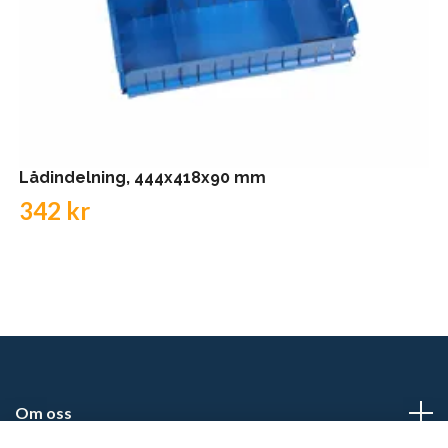
Lådindelning, 444x418x90 mm
342 kr
Om oss