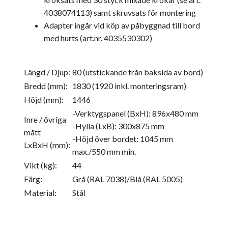
4038074113) samt skruvsats för montering
Adapter ingår vid köp av påbyggnad till bord
med hurts (art.nr. 4035530302)
Längd / Djup:
80 (utstickande från baksida av bord)
Bredd (mm):
1830 (1920 inkl. monteringsram)
Höjd (mm):
1446
-Verktygspanel (BxH): 896x480 mm
Inre / övriga
-Hylla (LxB): 300x875 mm
mått
-Höjd över bordet: 1045 mm
LxBxH (mm):
max./550 mm min.
Vikt (kg):
44
Färg:
Grå (RAL 7038)/Blå (RAL 5005)
Material:
Stål