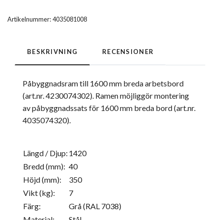
Artikelnummer:
4035081008
BESKRIVNING
RECENSIONER
Påbyggnadsram till 1600 mm breda arbetsbord
(art.nr. 4230074302). Ramen möjliggör montering
av påbyggnadssats för 1600 mm breda bord (art.nr.
4035074320).
Längd / Djup:
1420
Bredd (mm):
40
Höjd (mm):
350
Vikt (kg):
7
Färg:
Grå (RAL 7038)
Material:
Stål