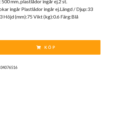
 500 mm, plastlådor ingår ej.2 st.
ar ingår Plastlådor ingår ej.Längd / Djup:33
 Höjd (mm):75 Vikt (kg):0.6 Färg:Blå
KÖP
034076516