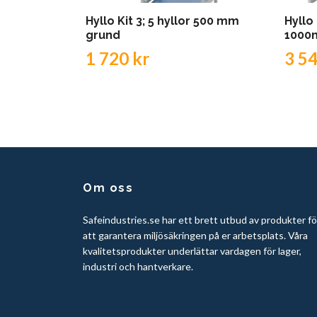
Hyllo Kit 3; 5 hyllor 500 mm
Hyllo 
grund
1000
1 720 kr
3 54
Om oss
Safeindustries.se har ett brett utbud av produkter fö
att garantera miljösäkringen på er arbetsplats. Våra
kvalitetsprodukter underlättar vardagen för lager,
industri och hantverkare.