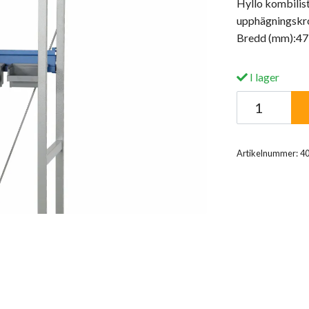
Hyllo kombilist
upphägningskrok
Bredd (mm):473
I lager
Artikelnummer:
4