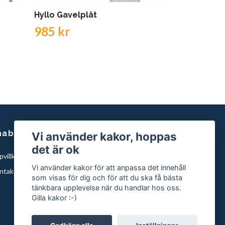
Hyllo Gavelplåt
Hyllo hyllfä
985 kr
82 kr
nabblänkar
Vi använder kakor, hoppas
det är ok
villkor
Vi använder kakor för att anpassa det innehåll
ntakta oss
som visas för dig och för att du ska få bästa
tänkbara upplevelse när du handlar hos oss.
Gilla kakor :-)