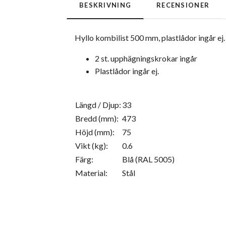
BESKRIVNING
RECENSIONER
Hyllo kombilist 500 mm, plastlådor ingår ej.
2 st. upphägningskrokar ingår
Plastlådor ingår ej.
Längd / Djup:
33
Bredd (mm):
473
Höjd (mm):
75
Vikt (kg):
0.6
Färg:
Blå (RAL 5005)
Material:
Stål