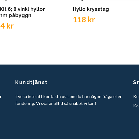
Kit 6; 8 vinkl hyllor
Hyllo krysstag
mm påbyggn
118 kr
4 kr
Kundtjänst
S
r
Tveka inte att kontakta oss om du har någon fråga eller
Köp
fundering. Vi svarar alltid så snabbt vi kan!
Ko