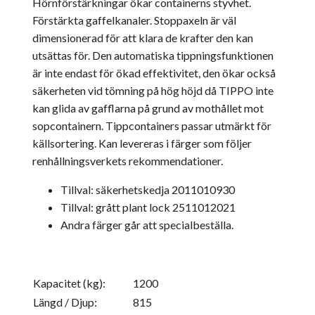
Hörnförstärkningar ökar containerns styvhet.
Förstärkta gaffelkanaler. Stoppaxeln är väl
dimensionerad för att klara de krafter den kan
utsättas för. Den automatiska tippningsfunktionen
är inte endast för ökad effektivitet, den ökar också
säkerheten vid tömning på hög höjd då TIPPO inte
kan glida av gafflarna på grund av mothållet mot
sopcontainern. Tippcontainers passar utmärkt för
källsortering. Kan levereras i färger som följer
renhållningsverkets rekommendationer.
Tillval: säkerhetskedja 2011010930
Tillval: grått plant lock 2511012021
Andra färger går att specialbeställa.
Kapacitet (kg):
1200
Längd / Djup:
815