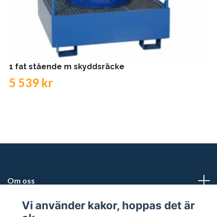
1 fat stående m skyddsräcke
5 539 kr
Om oss
Vi använder kakor, hoppas det är
Kundtjänst