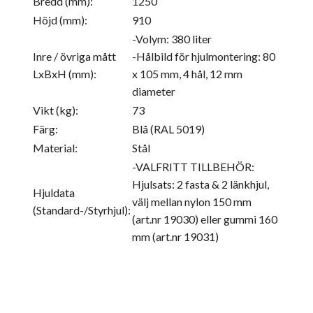
Bredd (mm):
1250
Höjd (mm):
910
-Volym: 380 liter
Inre / övriga mått
-Hålbild för hjulmontering: 80
LxBxH (mm):
x 105 mm, 4 hål, 12 mm
diameter
Vikt (kg):
73
Färg:
Blå (RAL 5019)
Material:
Stål
-VALFRITT TILLBEHÖR:
Hjulsats: 2 fasta & 2 länkhjul,
Hjuldata
välj mellan nylon 150 mm
(Standard-/Styrhjul):
(art.nr 19030) eller gummi 160
mm (art.nr 19031)