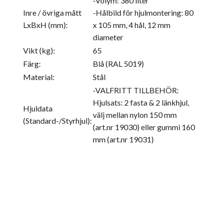
-Volym: 380 liter
Inre / övriga mått
-Hålbild för hjulmontering: 80
LxBxH (mm):
x 105 mm, 4 hål, 12 mm
diameter
Vikt (kg):
65
Färg:
Blå (RAL 5019)
Material:
Stål
-VALFRITT TILLBEHÖR:
Hjulsats: 2 fasta & 2 länkhjul,
Hjuldata
välj mellan nylon 150 mm
(Standard-/Styrhjul):
(art.nr 19030) eller gummi 160
mm (art.nr 19031)