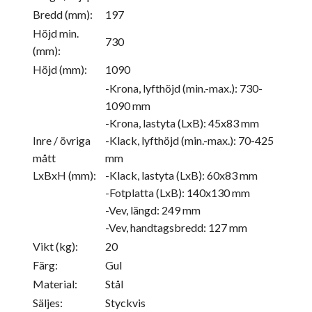
Bredd (mm):
197
Höjd min.
730
(mm):
Höjd (mm):
1090
-Krona, lyfthöjd (min.-max.): 730-
1090 mm
-Krona, lastyta (LxB): 45x83 mm
Inre / övriga
-Klack, lyfthöjd (min.-max.): 70-425
mått
mm
LxBxH (mm):
-Klack, lastyta (LxB): 60x83 mm
-Fotplatta (LxB): 140x130 mm
-Vev, längd: 249 mm
-Vev, handtagsbredd: 127 mm
Vikt (kg):
20
Färg:
Gul
Material:
Stål
Säljes:
Styckvis