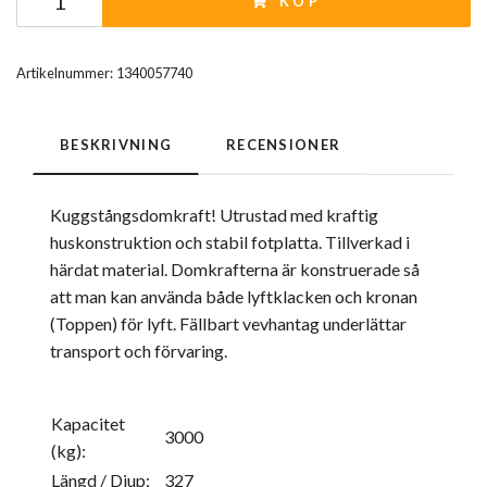
KÖP
Artikelnummer:
1340057740
BESKRIVNING
RECENSIONER
Kuggstångsdomkraft! Utrustad med kraftig
huskonstruktion och stabil fotplatta. Tillverkad i
härdat material. Domkrafterna är konstruerade så
att man kan använda både lyftklacken och kronan
(Toppen) för lyft. Fällbart vevhantag underlättar
transport och förvaring.
Kapacitet
3000
(kg):
Längd / Djup:
327