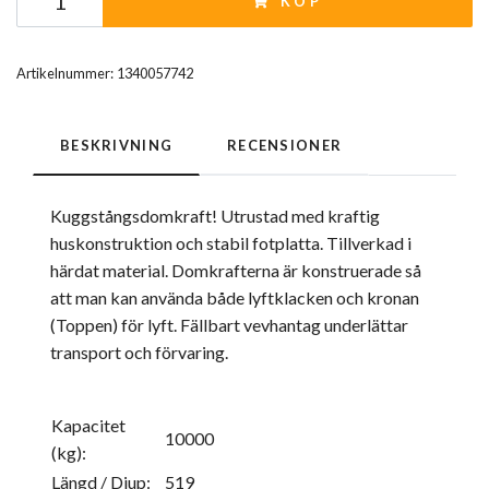
KÖP
Artikelnummer:
1340057742
BESKRIVNING
RECENSIONER
Kuggstångsdomkraft! Utrustad med kraftig
huskonstruktion och stabil fotplatta. Tillverkad i
härdat material. Domkrafterna är konstruerade så
att man kan använda både lyftklacken och kronan
(Toppen) för lyft. Fällbart vevhantag underlättar
transport och förvaring.
Kapacitet
10000
(kg):
Längd / Djup:
519