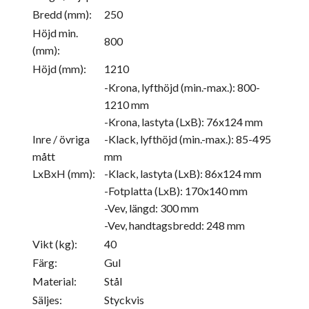
Bredd (mm):
250
Höjd min.
800
(mm):
Höjd (mm):
1210
-Krona, lyfthöjd (min.-max.): 800-
1210 mm
-Krona, lastyta (LxB): 76x124 mm
Inre / övriga
-Klack, lyfthöjd (min.-max.): 85-495
mått
mm
LxBxH (mm):
-Klack, lastyta (LxB): 86x124 mm
-Fotplatta (LxB): 170x140 mm
-Vev, längd: 300 mm
-Vev, handtagsbredd: 248 mm
Vikt (kg):
40
Färg:
Gul
Material:
Stål
Säljes:
Styckvis