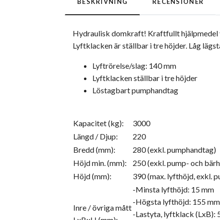
BESKRIVNING
RECENSIONER
Hydraulisk domkraft! Kraftfullt hjälpmedel v
Lyftklacken är ställbar i tre höjder. Låg lägs
Lyftrörelse/slag: 140 mm
Lyftklacken ställbar i tre höjder
Löstagbart pumphandtag
Kapacitet (kg):
3000
Längd / Djup:
220
Bredd (mm):
280 (exkl. pumphandtag)
Höjd min. (mm):
250 (exkl. pump- och bär
Höjd (mm):
390 (max. lyfthöjd, exkl.
-Minsta lyfthöjd: 15 mm
-Högsta lyfthöjd: 155 mm
Inre / övriga mått
-Lastyta, lyftklack (LxB)
LxBxH (mm):