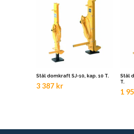
Stål domkraft SJ-10, kap. 10 T.
Stål 
T.
3 387 kr
1 95