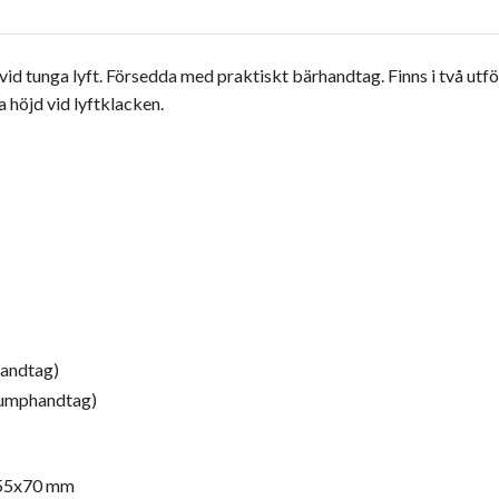
id tunga lyft. Försedda med praktiskt bärhandtag. Finns i två utfö
ta höjd vid lyftklacken.
handtag)
 pumphandtag)
: 55x70 mm