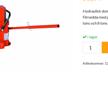
Hydraulisk domk
Försedda med pr
tons och 8 tons
I lager
Artikelnummer:
1