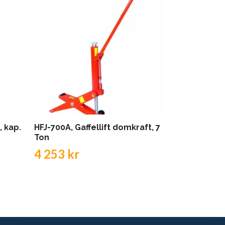
 kap.
HFJ-700A, Gaffellift domkraft, 7
HFJ-400A, Ga
Ton
Ton
4 253 kr
3 098 kr