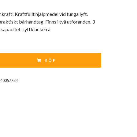
raft! Kraftfullt hjälpmedel vid tunga lyft.
aktiskt bärhandtag. Finns i två utföranden, 3
 kapacitet. Lyftklacken ä
KÖP
340057753