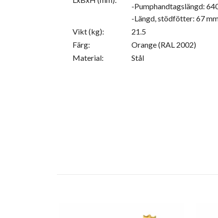
-Pumphandtagslängd: 64
-Längd, stödfötter: 67 m
Vikt (kg):
21.5
Färg:
Orange (RAL 2002)
Material:
Stål