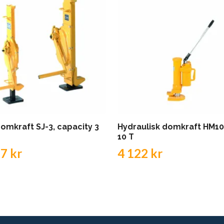
domkraft SJ-3, capacity 3
Hydraulisk domkraft HM10,
10 T
7 kr
4 122 kr