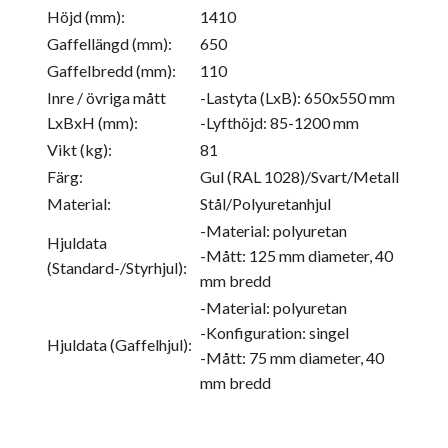
Höjd (mm):
1410
Gaffellängd (mm):
650
Gaffelbredd (mm):
110
Inre / övriga mått
-Lastyta (LxB): 650x550 mm
LxBxH (mm):
-Lyfthöjd: 85-1200 mm
Vikt (kg):
81
Färg:
Gul (RAL 1028)/Svart/Metall
Material:
Stål/Polyuretanhjul
-Material: polyuretan
Hjuldata
-Mått: 125 mm diameter, 40
(Standard-/Styrhjul):
mm bredd
-Material: polyuretan
-Konfiguration: singel
Hjuldata (Gaffelhjul):
-Mått: 75 mm diameter, 40
mm bredd