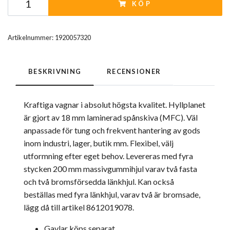
KÖP
Artikelnummer:
1920057320
BESKRIVNING
RECENSIONER
Kraftiga vagnar i absolut högsta kvalitet. Hyllplanet
är gjort av 18 mm laminerad spånskiva (MFC). Väl
anpassade för tung och frekvent hantering av gods
inom industri, lager, butik mm. Flexibel, välj
utformning efter eget behov. Levereras med fyra
stycken 200 mm massivgummihjul varav två fasta
och två bromsförsedda länkhjul. Kan också
beställas med fyra länkhjul, varav två är bromsade,
lägg då till artikel 8612019078.
Gavlar köps separat