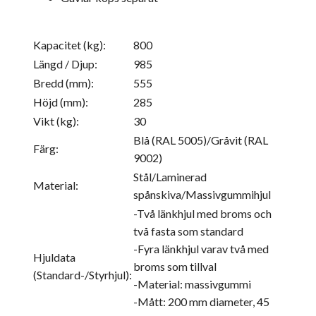
Kapacitet (kg):
800
Längd / Djup:
985
Bredd (mm):
555
Höjd (mm):
285
Vikt (kg):
30
Blå (RAL 5005)/Gråvit (RAL
Färg:
9002)
Stål/Laminerad
Material:
spånskiva/Massivgummihjul
-Två länkhjul med broms och
två fasta som standard
-Fyra länkhjul varav två med
Hjuldata
broms som tillval
(Standard-/Styrhjul):
-Material: massivgummi
-Mått: 200 mm diameter, 45