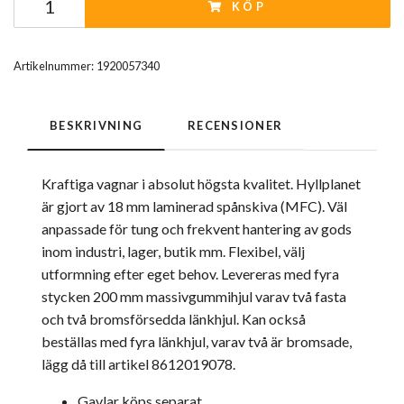
KÖP
Artikelnummer:
1920057340
BESKRIVNING
RECENSIONER
Kraftiga vagnar i absolut högsta kvalitet. Hyllplanet
är gjort av 18 mm laminerad spånskiva (MFC). Väl
anpassade för tung och frekvent hantering av gods
inom industri, lager, butik mm. Flexibel, välj
utformning efter eget behov. Levereras med fyra
stycken 200 mm massivgummihjul varav två fasta
och två bromsförsedda länkhjul. Kan också
beställas med fyra länkhjul, varav två är bromsade,
lägg då till artikel 8612019078.
Gavlar köps separat