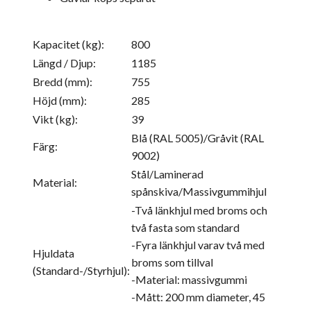
Kapacitet (kg):
800
Längd / Djup:
1185
Bredd (mm):
755
Höjd (mm):
285
Vikt (kg):
39
Blå (RAL 5005)/Gråvit (RAL
Färg:
9002)
Stål/Laminerad
Material:
spånskiva/Massivgummihjul
-Två länkhjul med broms och
två fasta som standard
-Fyra länkhjul varav två med
Hjuldata
broms som tillval
(Standard-/Styrhjul):
-Material: massivgummi
-Mått: 200 mm diameter, 45